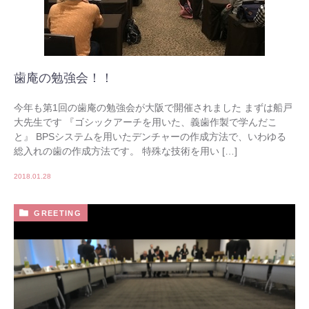
歯庵の勉強会！！
今年も第1回の歯庵の勉強会が大阪で開催されました まずは船戸
大先生です 『ゴシックアーチを用いた、義歯作製で学んだこ
と』 BPSシステムを用いたデンチャーの作成方法で、いわゆる
総入れの歯の作成方法です。 特殊な技術を用い […]
2018.01.28
GREETING