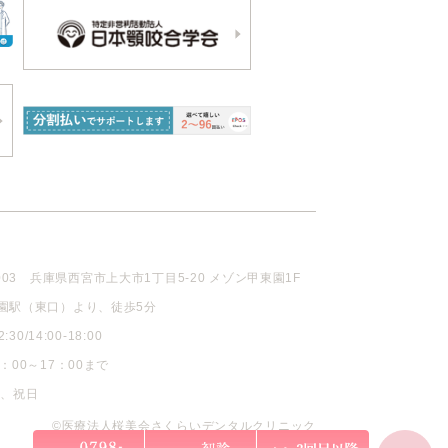
003
兵庫県西宮市上大市1丁目5-20 メゾン甲東園1F
園駅（東口）より、徒歩5分
30/14:00-18:00
：00～17：00まで
曜、祝日
©医療法人桜美会さくらいデンタルクリニック