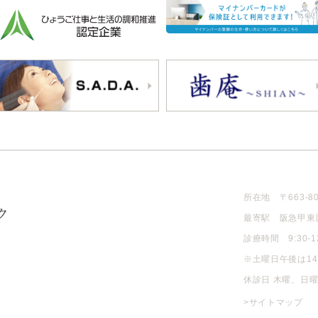
所在地 〒663-8
最寄駅 阪急甲東
診療時間 9:30-12:
※土曜日午後は14
休診日 木曜、日
>サイトマップ