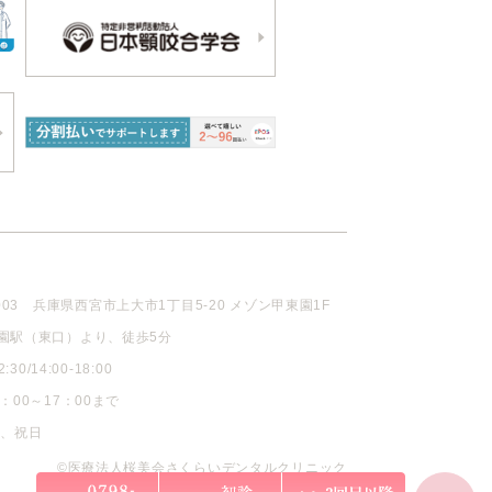
003
兵庫県西宮市上大市1丁目5-20 メゾン甲東園1F
園駅（東口）より、徒歩5分
30/14:00-18:00
：00～17：00まで
曜、祝日
©医療法人桜美会さくらいデンタルクリニック