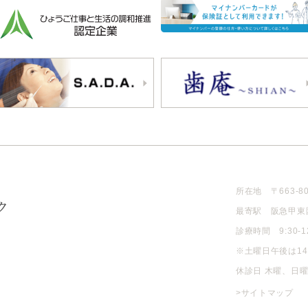
所在地 〒663-8
最寄駅 阪急甲東
診療時間 9:30-12:
※土曜日午後は14
休診日 木曜、日
>サイトマップ