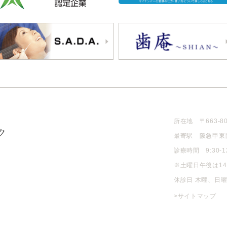
所在地 〒663-8
最寄駅 阪急甲東
診療時間 9:30-12:
※土曜日午後は14
休診日 木曜、日
>サイトマップ