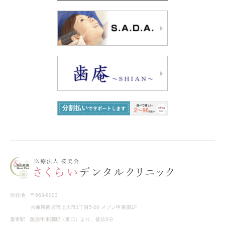
所在地 〒663-8003
兵庫県西宮市上大市1丁目5-20 メゾン甲東園1F
最寄駅 阪急甲東園駅（東口）より、徒歩5分