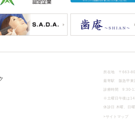
所在地 〒663-8
最寄駅 阪急甲東
診療時間 9:30-12:
※土曜日午後は14
休診日 木曜、日
>サイトマップ