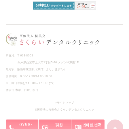
所在地 〒663-8003
兵庫県西宮市上大市1丁目5-20 メゾン甲東園1F
最寄駅 阪急甲東園駅（東口）より、徒歩5分
診療時間 9:30-12:30/14:00-18:00
※土曜日午後は14：00～17：00まで
休診日 木曜、日曜、祝日
>サイトマップ
©医療法人桜美会さくらいデンタルクリニック