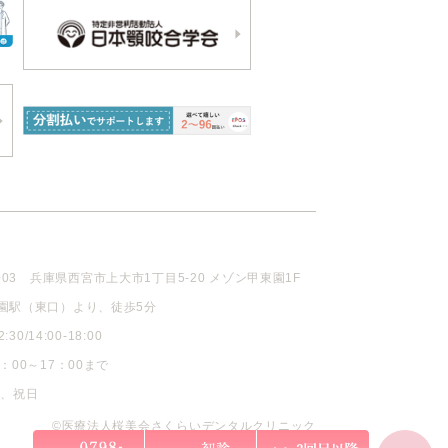
003
兵庫県西宮市上大市1丁目5-20 メゾン甲東園1F
園駅（東口）より、徒歩5分
30/14:00-18:00
：00～17：00まで
曜、祝日
©医療法人桜美会さくらいデンタルクリニック