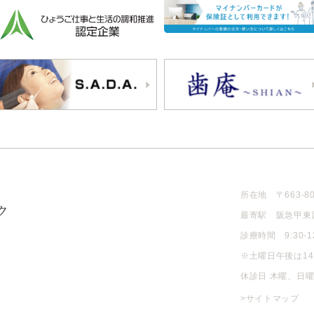
所在地 〒663-8
最寄駅 阪急甲東
診療時間 9:30-12:
※土曜日午後は14
休診日 木曜、日
>サイトマップ