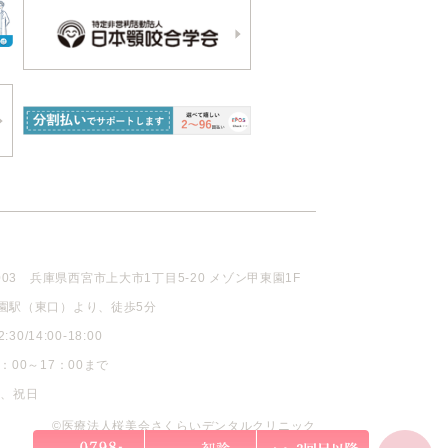
003
兵庫県西宮市上大市1丁目5-20 メゾン甲東園1F
園駅（東口）より、徒歩5分
30/14:00-18:00
：00～17：00まで
曜、祝日
©医療法人桜美会さくらいデンタルクリニック