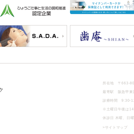
所在地 〒663-8
最寄駅 阪急甲東
診療時間 9:30-12:
※土曜日午後は14
休診日 木曜、日
>サイトマップ