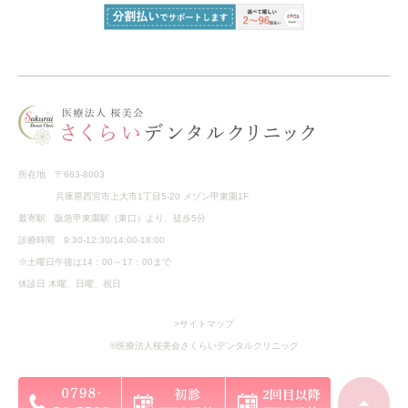
所在地 〒663-8003
兵庫県西宮市上大市1丁目5-20 メゾン甲東園1F
最寄駅 阪急甲東園駅（東口）より、徒歩5分
診療時間 9:30-12:30/14:00-18:00
※土曜日午後は14：00～17：00まで
休診日 木曜、日曜、祝日
>サイトマップ
©医療法人桜美会さくらいデンタルクリニック