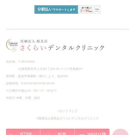
所在地 〒663-8003
兵庫県西宮市上大市1丁目5-20 メゾン甲東園1F
最寄駅 阪急甲東園駅（東口）より、徒歩5分
診療時間 9:30-12:30/14:00-18:00
※土曜日午後は14：00～17：00まで
休診日 木曜、日曜、祝日
>サイトマップ
©医療法人桜美会さくらいデンタルクリニック