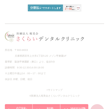
所在地 〒663-8003
兵庫県西宮市上大市1丁目5-20 メゾン甲東園1F
最寄駅 阪急甲東園駅（東口）より、徒歩5分
診療時間 9:30-12:30/14:00-18:00
※土曜日午後は14：00～17：00まで
休診日 木曜、日曜、祝日
>サイトマップ
©医療法人桜美会さくらいデンタルクリニック